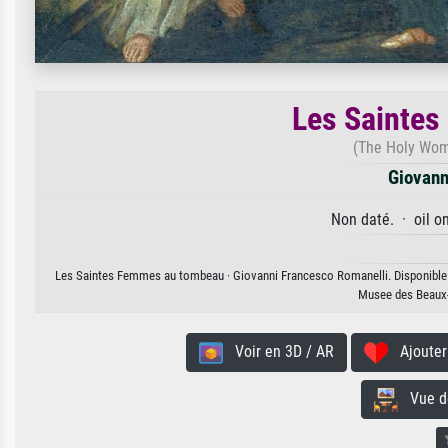
Les Sainte
(The Holy Wome
Giovann
Non daté. · oil o
Les Saintes Femmes au tombeau · Giovanni Francesco Romanelli. Disponible en 
Musee des Beaux-
Voir en 3D / AR
Ajouter 
Vue de 