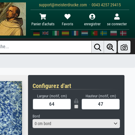
support@meisterdrucke.com · 0043 4257 29415
Panier d'achats
Favoris
enregistrer
se connecter
Configurez d'art
Largeur (motif, cm)
Hauteur (motif, cm)
Bord
0 cm bord