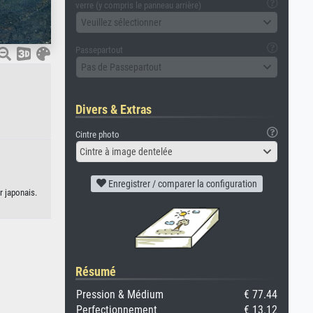
verre (y compris le panneau arrière)
Veuillez sélectionner
Passepartout
Pas de Passepartout
Divers & Extras
Cintre photo
Cintre à image dentelée
Enregistrer / comparer la configuration
r japonais.
Résumé
Pression & Médium
€ 77.44
Perfectionnement
€ 13.12