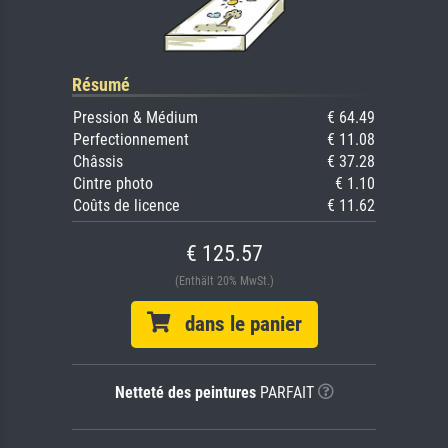
Résumé
Pression & Médium
€ 64.49
Perfectionnement
€ 11.08
Châssis
€ 37.28
Cintre photo
€ 1.10
Coûts de licence
€ 11.62
€ 125.57
(Enthält 20% MwSt.)
dans le panier
Netteté des peintures
PARFAIT