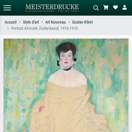
Accueil
Style d'art
Art Nouveau
Gustav Klimt
Portrait d'Amalie Zuckerkandl, 1916-1918
Recherche standard
Recherche d'images IA
Recherchez par artiste, titre ou style –
Décrivez la scène – ex. prairie verte,
ex. Monet, Nuit étoilée,
abstrait avec beaucoup de rouge,
impressionnisme, vague de Hokusai,
tableau sombre, nu debout près d'un
nu.
arbre.