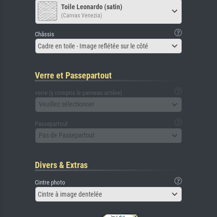
Toile Leonardo (satin)
(Canvas Venezia)
Châssis
Cadre en toile - Image reflétée sur le côté
Verre et Passepartout
verre (y compris le panneau arrière)
Veuillez sélectionner
Passepartout
Pas de Passepartout
Divers & Extras
Cintre photo
Cintre à image dentelée