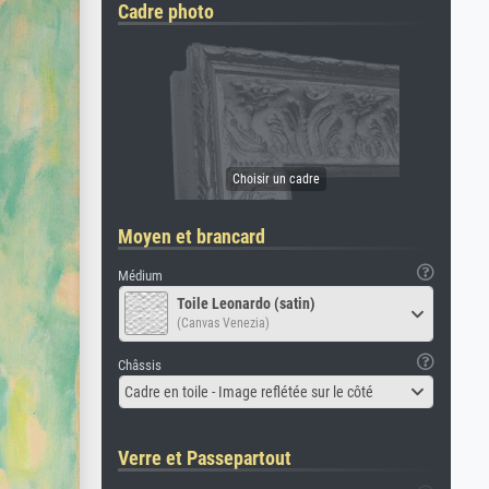
Cadre photo
Moyen et brancard
Médium
Toile Leonardo (satin)
(Canvas Venezia)
Châssis
Cadre en toile - Image reflétée sur le côté
Verre et Passepartout