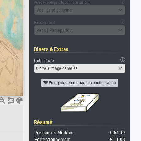
verre (y compris le panneau arrière)
Veuillez sélectionner
Passepartout
Pas de Passepartout
Divers & Extras
Cintre photo
Cintre à image dentelée
Enregistrer / comparer la configuration
Résumé
Pression & Médium
€ 64.49
Perfectionnement
€ 11.08