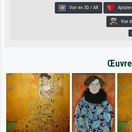
Voir en 3D / AR
Ajouter 
Vue de 
Œuvres