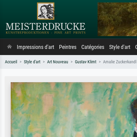
Impressions d'art
Peintres
Catégories
Style d'art
Accueil
Style d'art
Art Nouveau
Gustav Klimt
Amalie Zuckerkandl