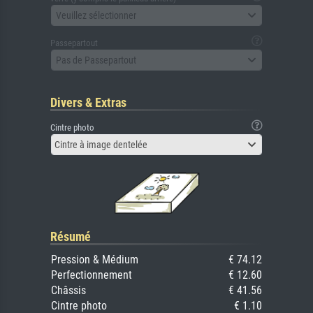
Veuillez sélectionner
Passepartout
Pas de Passepartout
Divers & Extras
Cintre photo
Cintre à image dentelée
Résumé
Pression & Médium
€ 74.12
Perfectionnement
€ 12.60
Châssis
€ 41.56
Cintre photo
€ 1.10