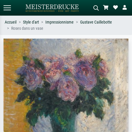
Accueil
Style d'art
Impressionnisme
Gustave Caillebotte
Roses dans un vase
Recherche standard
Recherche d'images IA
Recherchez par artiste, titre ou style –
Décrivez la scène – ex. prairie verte,
ex. Monet, Nuit étoilée,
abstrait avec beaucoup de rouge,
impressionnisme, vague de Hokusai,
tableau sombre, nu debout près d'un
nu.
arbre.