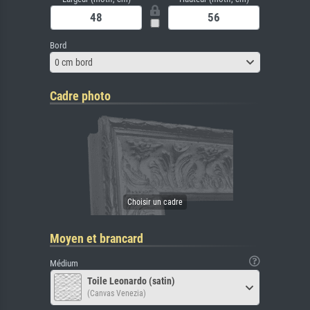
Bord
0 cm bord
Cadre photo
Moyen et brancard
Médium
Toile Leonardo (satin)
(Canvas Venezia)