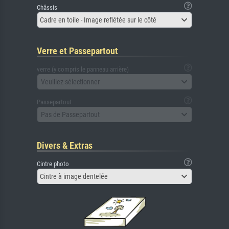
Châssis
Cadre en toile - Image reflétée sur le côté
Verre et Passepartout
verre (y compris le panneau arrière)
Veuillez sélectionner
Passepartout
Pas de Passepartout
Divers & Extras
Cintre photo
Cintre à image dentelée