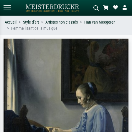
Accueil
Style d'art
Artistes non classés
Han van Meegeren
Femme lisant de la musique
Recherche standard
Recherche d'images IA
Recherchez par artiste, titre ou style –
Décrivez la scène – ex. prairie verte,
ex. Monet, Nuit étoilée,
abstrait avec beaucoup de rouge,
impressionnisme, vague de Hokusai,
tableau sombre, nu debout près d'un
nu.
arbre.