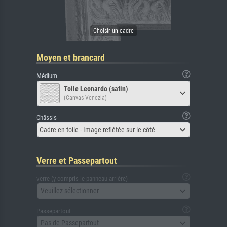
Moyen et brancard
Médium
Toile Leonardo (satin)
(Canvas Venezia)
Châssis
Cadre en toile - Image reflétée sur le côté
Verre et Passepartout
verre (y compris le panneau arrière)
Veuillez sélectionner
Passepartout
Pas de Passepartout