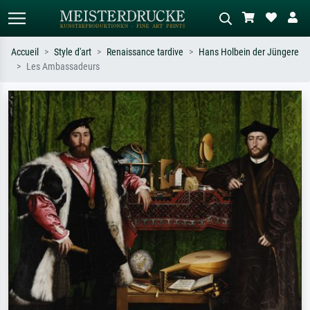
Accueil
Style d'art
Renaissance tardive
Hans Holbein der Jüngere
Les Ambassadeurs
Recherche standard
Recherche d'images IA
Recherchez par artiste, titre ou style –
Décrivez la scène – ex. prairie verte,
ex. Monet, Nuit étoilée,
abstrait avec beaucoup de rouge,
impressionnisme, vague de Hokusai,
tableau sombre, nu debout près d'un
nu.
arbre.