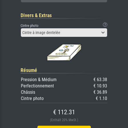
Divers & Extras
Cintre photo
Cintre à image dentelée
Résumé
Pression & Médium
€ 63.38
Perfectionnement
€ 10.93
Châssis
€ 36.89
Cintre photo
€ 1.10
€ 112.31
(Enthält 20% MwSt.)