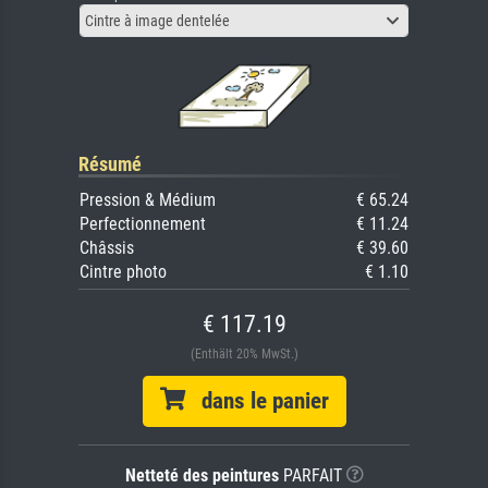
Cintre à image dentelée
Résumé
Pression & Médium
€ 65.24
Perfectionnement
€ 11.24
Châssis
€ 39.60
Cintre photo
€ 1.10
€ 117.19
(Enthält 20% MwSt.)
dans le panier
Netteté des peintures
PARFAIT