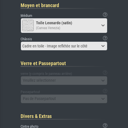
Moyen et brancard
Médium
Toile Leonardo (satin)
(Canvas Venezia)
Châssis
Cadre en toile - Image reflétée sur le côté
Verre et Passepartout
verre (y compris le panneau arrière)
Veuillez sélectionner
Passepartout
Pas de Passepartout
Divers & Extras
Cintre photo