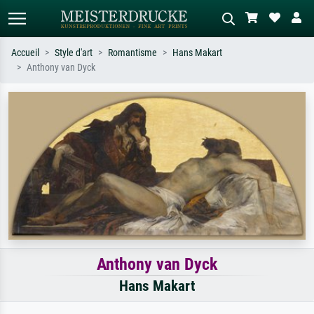
Accueil
Style d'art
Romantisme
Hans Makart
Anthony van Dyck
Recherche standard
Recherche d'images IA
Recherchez par artiste, titre ou style –
Décrivez la scène – ex. prairie verte,
ex. Monet, Nuit étoilée,
abstrait avec beaucoup de rouge,
impressionnisme, vague de Hokusai,
tableau sombre, nu debout près d'un
nu.
arbre.
Anthony van Dyck
Hans Makart