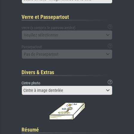
Verre et Passepartout
verre (y compris le panneau arrière)
Veuillez sélectionner
Passepartout
Pas de Passepartout
Divers & Extras
Cintre photo
Cintre à image dentelée
Résumé