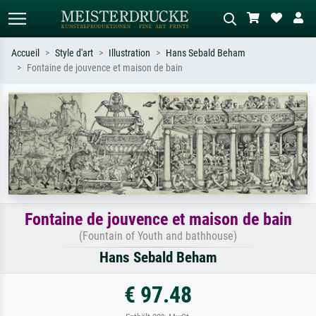
Accueil
Style d'art
Illustration
Hans Sebald Beham
Fontaine de jouvence et maison de bain
Recherche standard
Recherche d'images IA
Recherchez par artiste, titre ou style –
Décrivez la scène – ex. prairie verte,
ex. Monet, Nuit étoilée,
abstrait avec beaucoup de rouge,
impressionnisme, vague de Hokusai,
tableau sombre, nu debout près d'un
nu.
arbre.
Fontaine de jouvence et maison de bain
(Fountain of Youth and bathhouse)
Hans Sebald Beham
€ 97.48