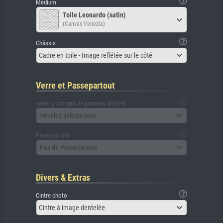
Médium
Toile Leonardo (satin)
(Canvas Venezia)
Châssis
Cadre en toile - Image reflétée sur le côté
Verre et Passepartout
verre (y compris le panneau arrière)
Veuillez sélectionner
Passepartout
Pas de Passepartout
Divers & Extras
Cintre photo
Cintre à image dentelée