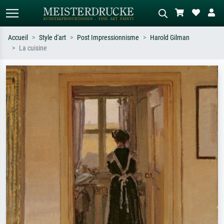
Accueil
Style d'art
Post Impressionnisme
Harold Gilman
La cuisine
Recherche standard
Recherche d'images IA
Recherchez par artiste, titre ou style –
Décrivez la scène – ex. prairie verte,
ex. Monet, Nuit étoilée,
abstrait avec beaucoup de rouge,
impressionnisme, vague de Hokusai,
tableau sombre, nu debout près d'un
nu.
arbre.