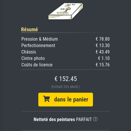
Résumé
Pression & Médium
€ 78.80
Perfectionnement
€ 13.30
Châssis
€ 43.49
Cintre photo
€ 1.10
Coûts de licence
€ 15.76
€ 152.45
(Enthält 20% MwSt.)
dans le panier
Netteté des peintures
PARFAIT