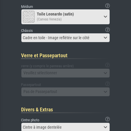
Médium
Toile Leonardo (satin)
(Canvas Venezia)
Châssis
Cadre en toile - Image reflétée sur le côté
Verre et Passepartout
verre (y compris le panneau arrière)
Veuillez sélectionner
Passepartout
Pas de Passepartout
Divers & Extras
Cintre photo
Cintre à image dentelée