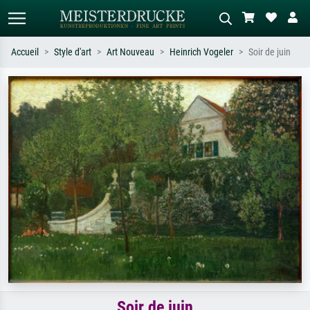
Accueil
Style d'art
Art Nouveau
Heinrich Vogeler
Soir de juin
Recherche standard
Recherche d'images IA
Recherchez par artiste, titre ou style –
Décrivez la scène – ex. prairie verte,
ex. Monet, Nuit étoilée,
abstrait avec beaucoup de rouge,
impressionnisme, vague de Hokusai,
tableau sombre, nu debout près d'un
nu.
arbre.
Soir de juin