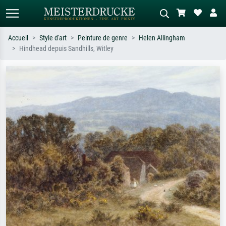
Accueil
Style d'art
Peinture de genre
Helen Allingham
Hindhead depuis Sandhills, Witley
Recherche standard
Recherche d'images IA
Recherchez par artiste, titre ou style –
Décrivez la scène – ex. prairie verte,
ex. Monet, Nuit étoilée,
abstrait avec beaucoup de rouge,
impressionnisme, vague de Hokusai,
tableau sombre, nu debout près d'un
nu.
arbre.