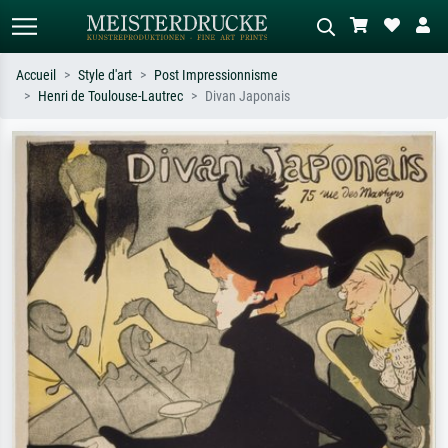
Accueil
Style d'art
Post Impressionnisme
Henri de Toulouse-Lautrec
Divan Japonais
Recherche standard
Recherche d'images IA
Recherchez par artiste, titre ou style –
Décrivez la scène – ex. prairie verte,
ex. Monet, Nuit étoilée,
abstrait avec beaucoup de rouge,
impressionnisme, vague de Hokusai,
tableau sombre, nu debout près d'un
nu.
arbre.