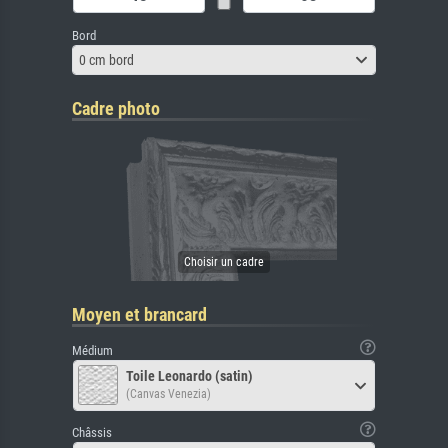
Bord
0 cm bord
Cadre photo
Moyen et brancard
Médium
Toile Leonardo (satin)
(Canvas Venezia)
Châssis