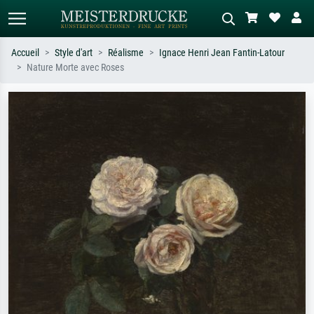
Accueil
Style d'art
Réalisme
Ignace Henri Jean Fantin-Latour
Nature Morte avec Roses
Recherche standard
Recherche d'images IA
Recherchez par artiste, titre ou style –
Décrivez la scène – ex. prairie verte,
ex. Monet, Nuit étoilée,
abstrait avec beaucoup de rouge,
impressionnisme, vague de Hokusai,
tableau sombre, nu debout près d'un
nu.
arbre.