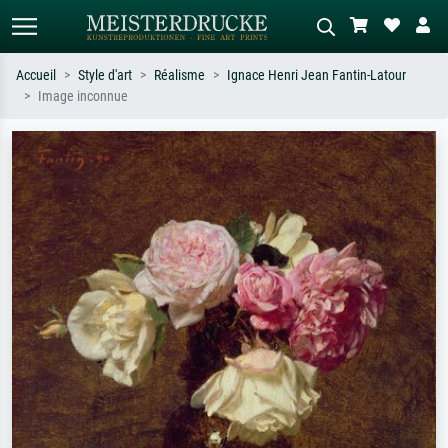
Accueil
Style d'art
Réalisme
Ignace Henri Jean Fantin-Latour
Image inconnue
Recherche standard
Recherche d'images IA
Recherchez par artiste, titre ou style –
Décrivez la scène – ex. prairie verte,
ex. Monet, Nuit étoilée,
abstrait avec beaucoup de rouge,
impressionnisme, vague de Hokusai,
tableau sombre, nu debout près d'un
nu.
arbre.