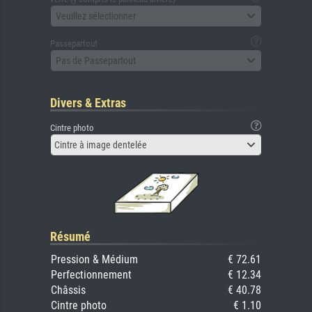
Veuillez sélectionner
Passepartout
Pas de Passepartout
Divers & Extras
Cintre photo
Cintre à image dentelée
Résumé
Pression & Médium
€ 72.61
Perfectionnement
€ 12.34
Châssis
€ 40.78
Cintre photo
€ 1.10