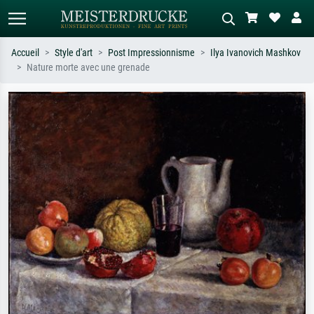
Accueil
Style d'art
Post Impressionnisme
Ilya Ivanovich Mashkov
Nature morte avec une grenade
Recherche standard
Recherche d'images IA
Recherchez par artiste, titre ou style –
Décrivez la scène – ex. prairie verte,
ex. Monet, Nuit étoilée,
abstrait avec beaucoup de rouge,
impressionnisme, vague de Hokusai,
tableau sombre, nu debout près d'un
nu.
arbre.