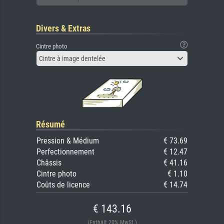
Divers & Extras
Cintre photo
Cintre à image dentelée
Résumé
Pression & Médium
€ 73.69
Perfectionnement
€ 12.47
Châssis
€ 41.16
Cintre photo
€ 1.10
Coûts de licence
€ 14.74
€ 143.16
(Enthält 20% MwSt.)