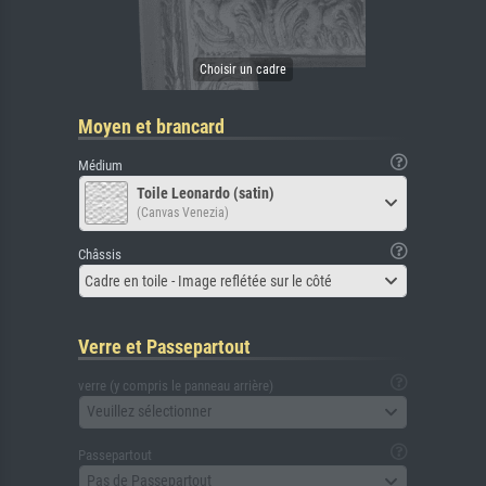
Moyen et brancard
Médium
Toile Leonardo (satin)
(Canvas Venezia)
Châssis
Cadre en toile - Image reflétée sur le côté
Verre et Passepartout
verre (y compris le panneau arrière)
Veuillez sélectionner
Passepartout
Pas de Passepartout