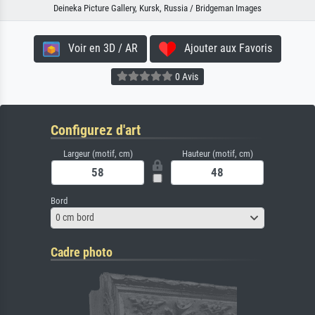
Deineka Picture Gallery, Kursk, Russia / Bridgeman Images
Voir en 3D / AR
Ajouter aux Favoris
0 Avis
Configurez d'art
Largeur (motif, cm)
Hauteur (motif, cm)
Bord
0 cm bord
Cadre photo