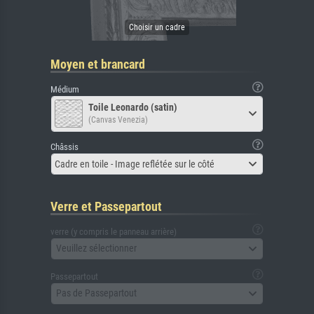
Moyen et brancard
Médium
Toile Leonardo (satin)
(Canvas Venezia)
Châssis
Cadre en toile - Image reflétée sur le côté
Verre et Passepartout
verre (y compris le panneau arrière)
Veuillez sélectionner
Passepartout
Pas de Passepartout