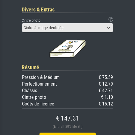
Divers & Extras
Cintre photo
Cintre à image dentelée
Résumé
Pression & Médium
€ 75.59
Perfectionnement
€ 12.79
Châssis
€ 42.71
Cintre photo
€ 1.10
Coûts de licence
€ 15.12
€ 147.31
(Enthält 20% MwSt.)