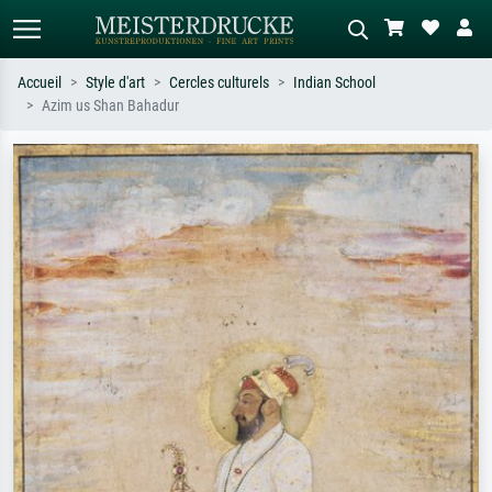
Accueil
Style d'art
Cercles culturels
Indian School
Azim us Shan Bahadur
Recherche standard
Recherche d'images IA
Recherchez par artiste, titre ou style –
Décrivez la scène – ex. prairie verte,
ex. Monet, Nuit étoilée,
abstrait avec beaucoup de rouge,
impressionnisme, vague de Hokusai,
tableau sombre, nu debout près d'un
nu.
arbre.