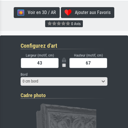
Voir en 3D / AR
Ajouter aux Favoris
0 Avis
Configurez d'art
Largeur (motif, cm)
Hauteur (motif, cm)
Bord
0 cm bord
Cadre photo