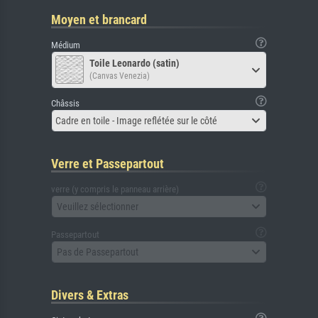
Moyen et brancard
Médium
Toile Leonardo (satin)
(Canvas Venezia)
Châssis
Cadre en toile - Image reflétée sur le côté
Verre et Passepartout
verre (y compris le panneau arrière)
Veuillez sélectionner
Passepartout
Pas de Passepartout
Divers & Extras