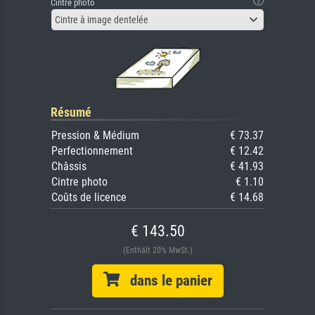
Cintre photo
Cintre à image dentelée
Résumé
Pression & Médium
€ 73.37
Perfectionnement
€ 12.42
Châssis
€ 41.93
Cintre photo
€ 1.10
Coûts de licence
€ 14.68
€ 143.50
(Enthält 20% MwSt.)
dans le panier