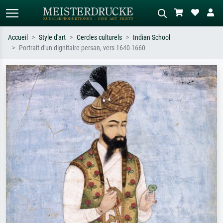
Accueil
Style d'art
Cercles culturels
Indian School
Portrait d'un dignitaire persan, vers 1640-1660
Recherche standard
Recherche d'images IA
Recherchez par artiste, titre ou style –
Décrivez la scène – ex. prairie verte,
ex. Monet, Nuit étoilée,
abstrait avec beaucoup de rouge,
impressionnisme, vague de Hokusai,
tableau sombre, nu debout près d'un
nu.
arbre.