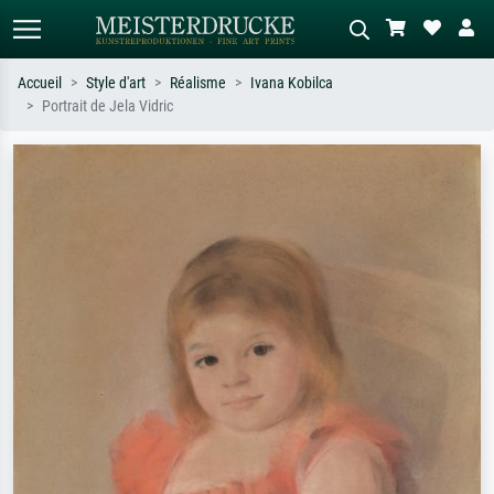
Accueil
Style d'art
Réalisme
Ivana Kobilca
Portrait de Jela Vidric
Recherche standard
Recherche d'images IA
Recherchez par artiste, titre ou style –
Décrivez la scène – ex. prairie verte,
ex. Monet, Nuit étoilée,
abstrait avec beaucoup de rouge,
impressionnisme, vague de Hokusai,
tableau sombre, nu debout près d'un
nu.
arbre.