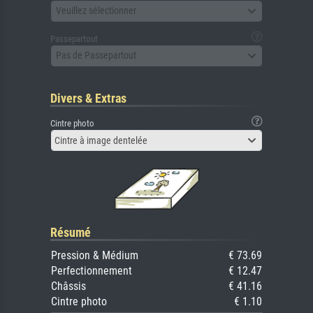
Veuillez sélectionner
Passepartout
Pas de Passepartout
Divers & Extras
Cintre photo
Cintre à image dentelée
Résumé
Pression & Médium
€ 73.69
Perfectionnement
€ 12.47
Châssis
€ 41.16
Cintre photo
€ 1.10