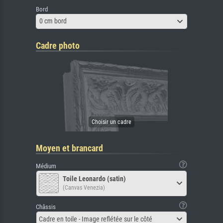
Bord
0 cm bord
Cadre photo
Moyen et brancard
Médium
Toile Leonardo (satin)
(Canvas Venezia)
Châssis
Cadre en toile - Image reflétée sur le côté