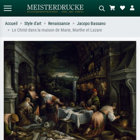
Accueil
Style d'art
Renaissance
Jacopo Bassano
Le Christ dans la maison de Marie, Marthe et Lazare
Recherche standard
Recherche d'images IA
Recherchez par artiste, titre ou style –
Décrivez la scène – ex. prairie verte,
ex. Monet, Nuit étoilée,
abstrait avec beaucoup de rouge,
impressionnisme, vague de Hokusai,
tableau sombre, nu debout près d'un
nu.
arbre.