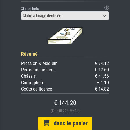
Cintre photo
Cintre à image dentelée
Résumé
Pression & Médium
€ 74.12
Perfectionnement
€ 12.60
Châssis
€ 41.56
Cintre photo
€ 1.10
Coûts de licence
€ 14.82
€ 144.20
(Enthält 20% MwSt.)
dans le panier