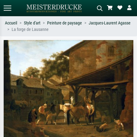
Accueil
Style d'art
Peinture de paysage
Jacques-Laurent Agasse
La forge de Lausanne
Recherche standard
Recherche d'images IA
Recherchez par artiste, titre ou style –
Décrivez la scène – ex. prairie verte,
ex. Monet, Nuit étoilée,
abstrait avec beaucoup de rouge,
impressionnisme, vague de Hokusai,
tableau sombre, nu debout près d'un
nu.
arbre.