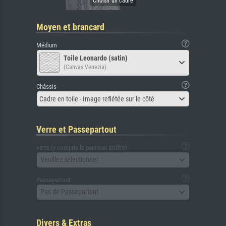
Moyen et brancard
Médium
Toile Leonardo (satin)
(Canvas Venezia)
Châssis
Cadre en toile - Image reflétée sur le côté
Verre et Passepartout
verre (y compris le panneau arrière)
Veuillez sélectionner
Passepartout
Pas de Passepartout
Divers & Extras