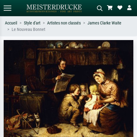
Accueil
Style d'art
Artistes non classés
James Clarke Waite
Le Nouveau Bonnet
Recherche standard
Recherche d'images IA
Recherchez par artiste, titre ou style –
Décrivez la scène – ex. prairie verte,
ex. Monet, Nuit étoilée,
abstrait avec beaucoup de rouge,
impressionnisme, vague de Hokusai,
tableau sombre, nu debout près d'un
nu.
arbre.