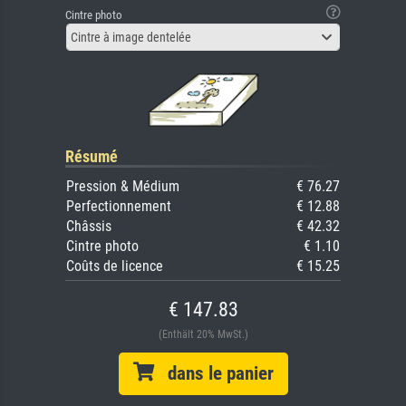
Cintre photo
Cintre à image dentelée
Résumé
Pression & Médium
€ 76.27
Perfectionnement
€ 12.88
Châssis
€ 42.32
Cintre photo
€ 1.10
Coûts de licence
€ 15.25
€ 147.83
(Enthält 20% MwSt.)
dans le panier