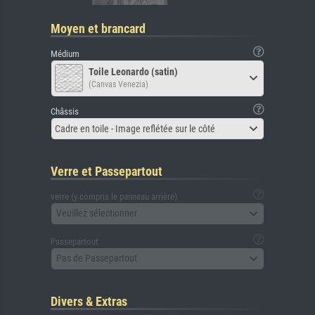
Moyen et brancard
Médium
Toile Leonardo (satin)
(Canvas Venezia)
Châssis
Cadre en toile - Image reflétée sur le côté
Verre et Passepartout
verre (y compris le panneau arrière)
Veuillez sélectionner
Passepartout
Pas de Passepartout
Divers & Extras