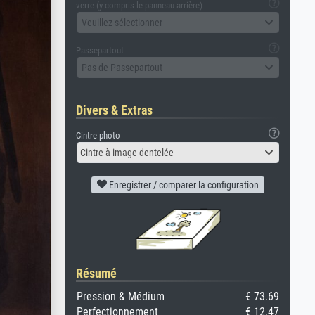
verre (y compris le panneau arrière)
Veuillez sélectionner
Passepartout
Pas de Passepartout
Divers & Extras
Cintre photo
Cintre à image dentelée
Enregistrer / comparer la configuration
Résumé
Pression & Médium
€ 73.69
Perfectionnement
€ 12.47