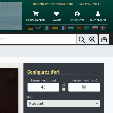
support@meisterdrucke.com · 0043 4257 29415
Panier d'achats
Favoris
enregistrer
se connecter
Configurez d'art
Largeur (motif, cm)
Hauteur (motif, cm)
Bord
0 cm bord