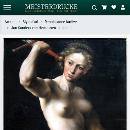
Accueil
Style d'art
Renaissance tardive
Jan Sanders van Hemessen
Judith
Recherche standard
Recherche d'images IA
Recherchez par artiste, titre ou style –
Décrivez la scène – ex. prairie verte,
ex. Monet, Nuit étoilée,
abstrait avec beaucoup de rouge,
impressionnisme, vague de Hokusai,
tableau sombre, nu debout près d'un
nu.
arbre.