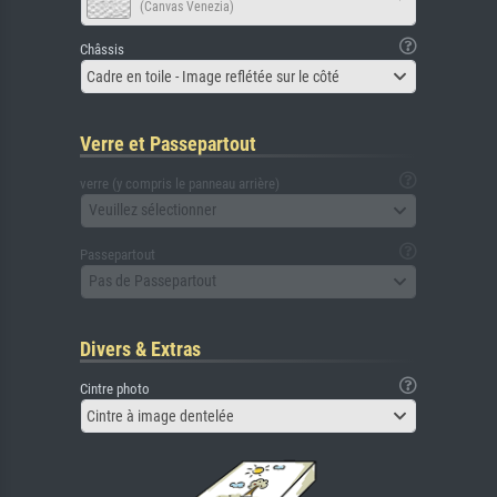
(Canvas Venezia)
Châssis
Cadre en toile - Image reflétée sur le côté
Verre et Passepartout
verre (y compris le panneau arrière)
Veuillez sélectionner
Passepartout
Pas de Passepartout
Divers & Extras
Cintre photo
Cintre à image dentelée