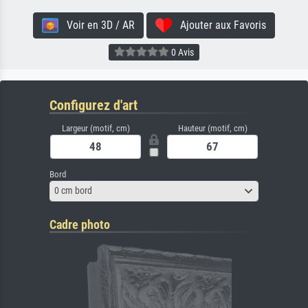
Voir en 3D / AR
Ajouter aux Favoris
0 Avis
Configurez d'art
Largeur (motif, cm)
Hauteur (motif, cm)
Bord
0 cm bord
Cadre photo