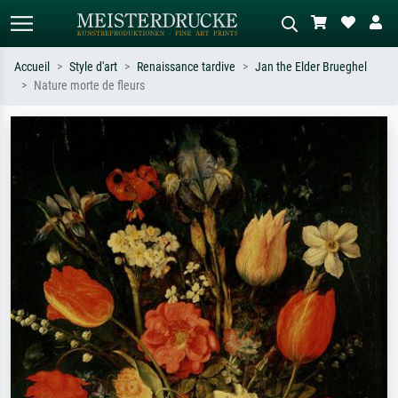
Accueil
Style d'art
Renaissance tardive
Jan the Elder Brueghel
Nature morte de fleurs
Recherche standard
Recherche d'images IA
Recherchez par artiste, titre ou style –
Décrivez la scène – ex. prairie verte,
ex. Monet, Nuit étoilée,
abstrait avec beaucoup de rouge,
impressionnisme, vague de Hokusai,
tableau sombre, nu debout près d'un
nu.
arbre.