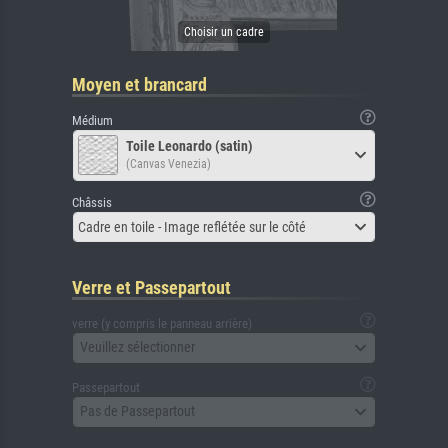
Moyen et brancard
Médium
Toile Leonardo (satin)
(Canvas Venezia)
Châssis
Cadre en toile - Image reflétée sur le côté
Verre et Passepartout
verre (y compris le panneau arrière)
Veuillez sélectionner
Passepartout
Pas de Passepartout