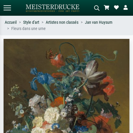
Accueil
Style d'art
Artistes non classés
Jan van Huysum
Fleurs dans une urne
Recherche standard
Recherche d'images IA
Recherchez par artiste, titre ou style –
Décrivez la scène – ex. prairie verte,
ex. Monet, Nuit étoilée,
abstrait avec beaucoup de rouge,
impressionnisme, vague de Hokusai,
tableau sombre, nu debout près d'un
nu.
arbre.