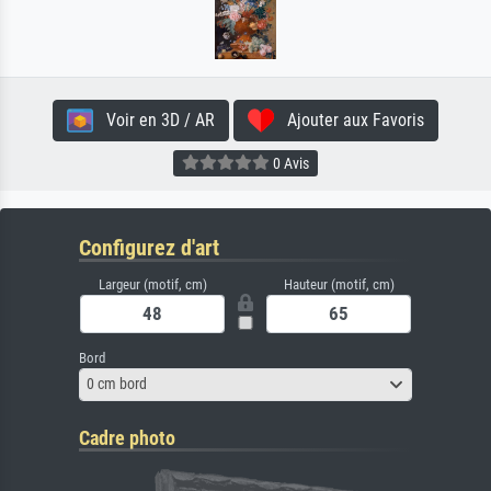
Voir en 3D / AR
Ajouter aux Favoris
0 Avis
Configurez d'art
Largeur (motif, cm)
Hauteur (motif, cm)
Bord
0 cm bord
Cadre photo