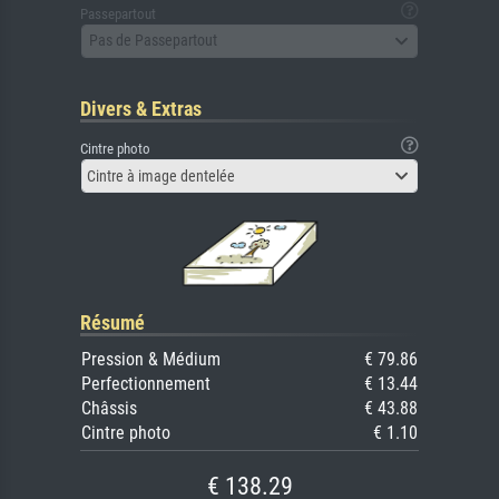
Passepartout
Pas de Passepartout
Divers & Extras
Cintre photo
Cintre à image dentelée
Résumé
Pression & Médium
€ 79.86
Perfectionnement
€ 13.44
Châssis
€ 43.88
Cintre photo
€ 1.10
€ 138.29