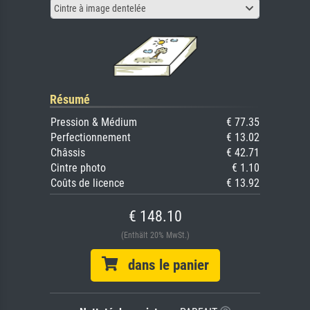
Cintre à image dentelée
Résumé
Pression & Médium
€ 77.35
Perfectionnement
€ 13.02
Châssis
€ 42.71
Cintre photo
€ 1.10
Coûts de licence
€ 13.92
€ 148.10
(Enthält 20% MwSt.)
dans le panier