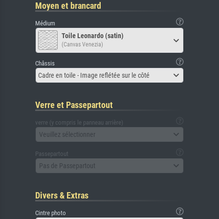
Moyen et brancard
Médium
Toile Leonardo (satin)
(Canvas Venezia)
Châssis
Cadre en toile - Image reflétée sur le côté
Verre et Passepartout
verre (y compris le panneau arrière)
Veuillez sélectionner
Passepartout
Pas de Passepartout
Divers & Extras
Cintre photo