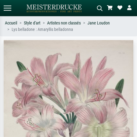
Accueil
Style d'art
Artistes non classés
Jane Loudon
Lys belladone : Amaryllis belladonna
Recherche standard
Recherche d'images IA
Recherchez par artiste, titre ou style –
Décrivez la scène – ex. prairie verte,
ex. Monet, Nuit étoilée,
abstrait avec beaucoup de rouge,
impressionnisme, vague de Hokusai,
tableau sombre, nu debout près d'un
nu.
arbre.