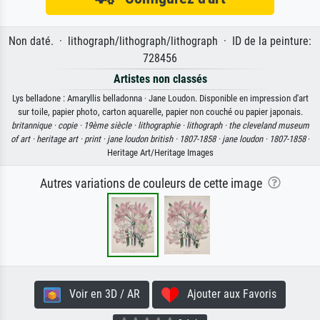
Non daté. · lithograph/lithograph/lithograph · ID de la peinture:
728456
Artistes non classés
Lys belladone : Amaryllis belladonna · Jane Loudon. Disponible en impression d'art
sur toile, papier photo, carton aquarelle, papier non couché ou papier japonais.
britannique ·
copie ·
19ème siècle ·
lithographie ·
lithograph ·
the cleveland museum
of art ·
heritage art ·
print ·
jane loudon british ·
1807-1858 ·
jane loudon ·
1807-1858
·
Heritage Art/Heritage Images
Autres variations de couleurs de cette image
Voir en 3D / AR
Ajouter aux Favoris