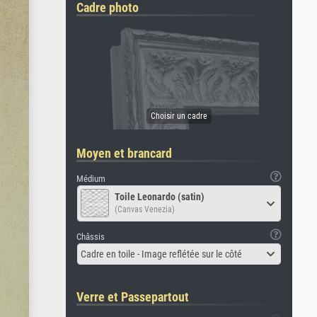
Cadre photo
Moyen et brancard
Médium
Toile Leonardo (satin)
(Canvas Venezia)
Châssis
Cadre en toile - Image reflétée sur le côté
Verre et Passepartout