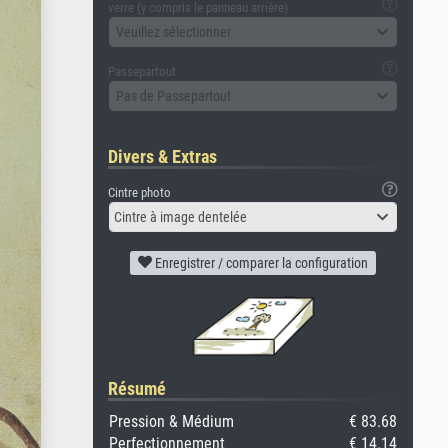
verre (y compris le panneau arrière)
Veuillez sélectionner
Passepartout
Pas de Passepartout
Divers & Extras
Cintre photo
Cintre à image dentelée
Enregistrer / comparer la configuration
Résumé
Pression & Médium
€ 83.68
Perfectionnement
€ 14.14