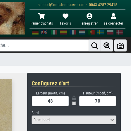
support@meisterdrucke.com · 0043 4257 29415
Panier d'achats
Favoris
enregistrer
se connecter
Configurez d'art
Largeur (motif, cm)
Hauteur (motif, cm)
Bord
0 cm bord