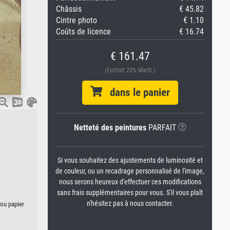
Châssis
€ 45.82
Cintre photo
€ 1.10
Coûts de licence
€ 16.74
€ 161.47
(Enthält 20% MwSt.)
dans le panier
Netteté des peintures
PARFAIT
Si vous souhaitez des ajustements de luminosité et
de couleur, ou un recadrage personnalisé de l'image,
nous serons heureux d'effectuer ces modifications
sans frais supplémentaires pour vous. S'il vous plaît
n'hésitez pas à nous contacter.
 ou papier