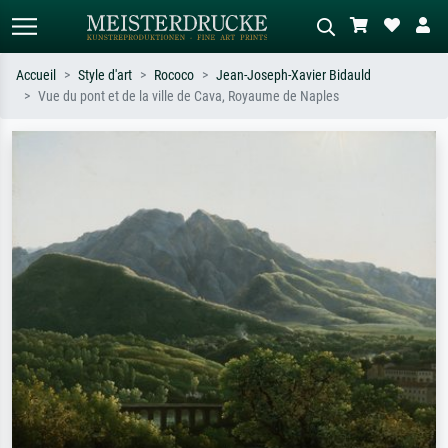
Accueil
Style d'art
Rococo
Jean-Joseph-Xavier Bidauld
Vue du pont et de la ville de Cava, Royaume de Naples
Recherche standard
Recherche d'images IA
Recherchez par artiste, titre ou style –
Décrivez la scène – ex. prairie verte,
ex. Monet, Nuit étoilée,
abstrait avec beaucoup de rouge,
impressionnisme, vague de Hokusai,
tableau sombre, nu debout près d'un
nu.
arbre.