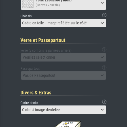
Toile Leonardo (satin)
(Canvas Venezia)
Châssis
Cadre en toile - Image reflétée sur le côté
Verre et Passepartout
verre (y compris le panneau arrière)
Veuillez sélectionner
Passepartout
Pas de Passepartout
Divers & Extras
Cintre photo
Cintre à image dentelée