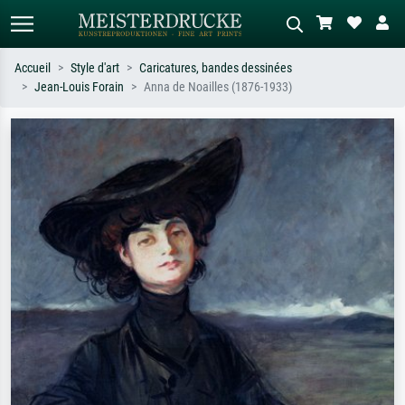
Accueil
Style d'art
Caricatures, bandes dessinées
Jean-Louis Forain
Anna de Noailles (1876-1933)
Recherche standard
Recherche d'images IA
Recherchez par artiste, titre ou style –
Décrivez la scène – ex. prairie verte,
ex. Monet, Nuit étoilée,
abstrait avec beaucoup de rouge,
impressionnisme, vague de Hokusai,
tableau sombre, nu debout près d'un
nu.
arbre.