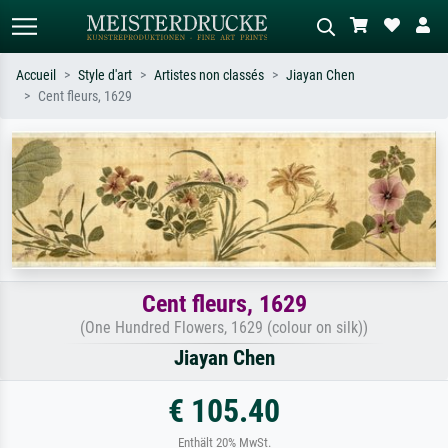
Accueil
Style d'art
Artistes non classés
Jiayan Chen
Cent fleurs, 1629
Recherche standard
Recherche d'images IA
Recherchez par artiste, titre ou style –
Décrivez la scène – ex. prairie verte,
ex. Monet, Nuit étoilée,
abstrait avec beaucoup de rouge,
impressionnisme, vague de Hokusai,
tableau sombre, nu debout près d'un
nu.
arbre.
Cent fleurs, 1629
(One Hundred Flowers, 1629 (colour on silk))
Jiayan Chen
€ 105.40
Enthält 20% MwSt.