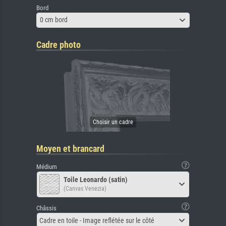
Bord
0 cm bord
Cadre photo
Moyen et brancard
Médium
Toile Leonardo (satin)
(Canvas Venezia)
Châssis
Cadre en toile - Image reflétée sur le côté