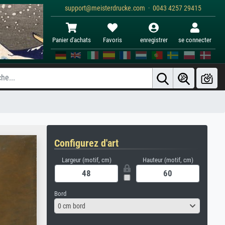
support@meisterdrucke.com · 0043 4257 29415
Panier d'achats
Favoris
enregistrer
se connecter
Configurez d'art
Largeur (motif, cm)
Hauteur (motif, cm)
Bord
0 cm bord