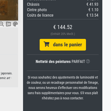
Châssis
€ 41.93
Cintre photo
€ 1.10
Coûts de licence
€ 13.54
€ 144.52
(Enthält 20% MwSt.)
dans le panier
Netteté des peintures
PARFAIT
 japonais.
Si vous souhaitez des ajustements de luminosité et
mic art ·
de couleur, ou un recadrage personnalisé de l'image,
nous serons heureux d'effectuer ces modifications
sans frais supplémentaires pour vous. S'il vous plaît
n'hésitez pas à nous contacter.