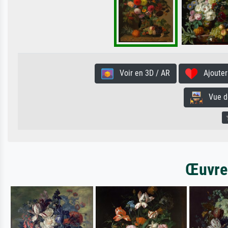
Voir en 3D / AR
Ajouter 
Vue de 
Œuvres