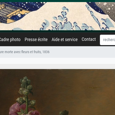
Contact
Cadre photo
Presse écrite
Aide et service
re morte avec fleurs et fruits, 1836