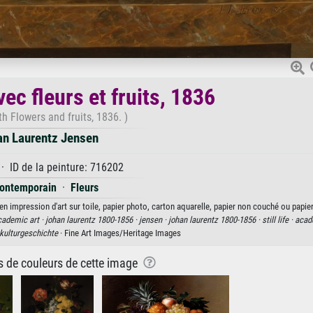
ec fleurs et fruits, 1836
with Flowers and fruits, 1836. )
an Laurentz Jensen
· ID de la peinture: 716202
contemporain
·
Fleurs
en impression d'art sur toile, papier photo, carton aquarelle, papier non couché ou papier
cademic art ·
johan laurentz 1800-1856 ·
jensen ·
johan laurentz 1800-1856 ·
still life ·
acade
kulturgeschichte
· Fine Art Images/Heritage Images
ns de couleurs de cette image