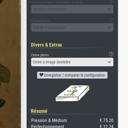
verre (y compris le panneau arrière)
Veuillez sélectionner
Passepartout
Pas de Passepartout
Divers & Extras
Cintre photo
Cintre à image dentelée
Enregistrer / comparer la configuration
Résumé
Pression & Médium
€ 75.20
Perfectionnement
€ 12.74