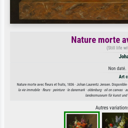
Nature morte av
(Still life 
Joh
Non daté. 
Art 
Nature morte avec fleurs et fruits, 1836 · Johan Laurentz Jensen. Disponible 
la vie immobile ·
fleurs ·
peinture ·
le danemark ·
oldenburg ·
oil on canvas ·
a
landesmuseum für kunst und 
Autres variatio