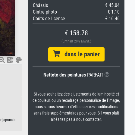
Châssis
€ 45.04
Cintre photo
€ 1.10
Coûts de licence
€ 16.46
€ 158.78
(Enthält 20% MwSt.)
dans le panier
Netteté des peintures
PARFAIT
Si vous souhaitez des ajustements de luminosité et
de couleur, ou un recadrage personnalisé de l'image,
nous serons heureux d'effectuer ces modifications
sans frais supplémentaires pour vous. S'il vous plaît
n'hésitez pas à nous contacter.
r japonais.