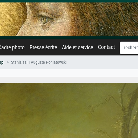
Contact
Cadre photo
Presse écrite
Aide et service
mpi
Stanislas II Auguste Poniatowski