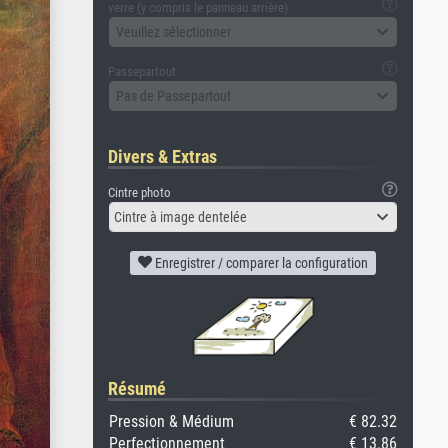
verre (y compris le panneau arrière)
Veuillez sélectionner
Passepartout
Pas de Passepartout
Divers & Extras
Cintre photo
Cintre à image dentelée
Enregistrer / comparer la configuration
Résumé
Pression & Médium
€ 82.32
Perfectionnement
€ 13.86