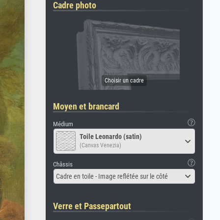
Cadre photo
Moyen et brancard
Médium
Toile Leonardo (satin)
(Canvas Venezia)
Châssis
Cadre en toile - Image reflétée sur le côté
Verre et Passepartout