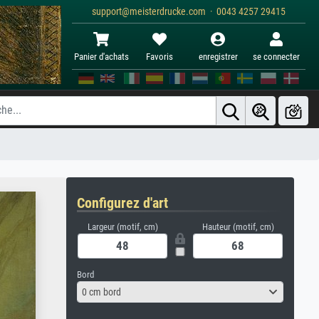
support@meisterdrucke.com · 0043 4257 29415
Panier d'achats
Favoris
enregistrer
se connecter
Configurez d'art
Largeur (motif, cm)
Hauteur (motif, cm)
Bord
0 cm bord