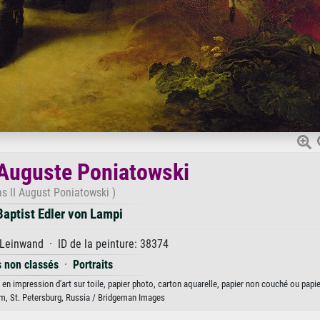
I Auguste Poniatowski
as II August Poniatowski )
aptist Edler von Lampi
 Leinwand · ID de la peinture: 38374
s non classés
·
Portraits
en impression d'art sur toile, papier photo, carton aquarelle, papier non couché ou papie
, St. Petersburg, Russia / Bridgeman Images