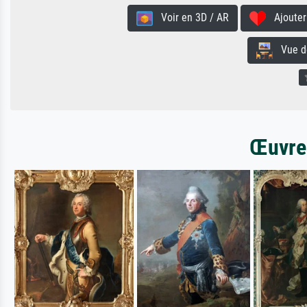
Voir en 3D / AR
Ajouter 
Vue de 
Œuvres