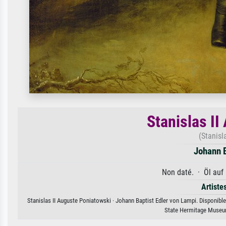
Stanislas I
(Stanisl
Johann B
Non daté. · Öl auf
Artiste
Stanislas II Auguste Poniatowski · Johann Baptist Edler von Lampi. Disponible 
State Hermitage Museum