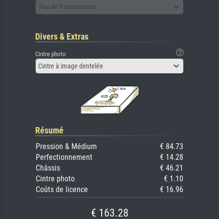
Pas de Passepartout
Divers & Extras
Cintre photo
Cintre à image dentelée
Résumé
Pression & Médium
€ 84.73
Perfectionnement
€ 14.28
Châssis
€ 46.21
Cintre photo
€ 1.10
Coûts de licence
€ 16.96
€ 163.28