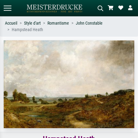
Accueil
Style d'art
Romantisme
John Constable
Hampstead Heath
Recherche standard
Recherche d'images IA
Recherchez par artiste, titre ou style –
Décrivez la scène – ex. prairie verte,
ex. Monet, Nuit étoilée,
abstrait avec beaucoup de rouge,
impressionnisme, vague de Hokusai,
tableau sombre, nu debout près d'un
nu.
arbre.