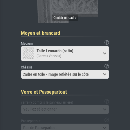
Moyen et brancard
Médium
Toile Leonardo (satin)
(Canvas Venezia)
Châssis
Cadre en toile - Image reflétée sur le côté
Verre et Passepartout
verre (y compris le panneau arrière)
Veuillez sélectionner
Passepartout
Pas de Passepartout