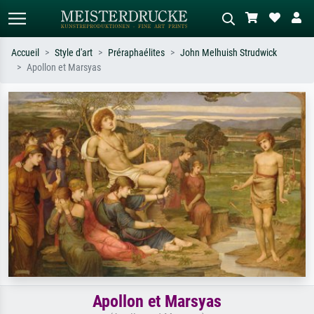
Accueil
Style d'art
Préraphaélites
John Melhuish Strudwick
Apollon et Marsyas
Recherche standard
Recherche d'images IA
Recherchez par artiste, titre ou style –
Décrivez la scène – ex. prairie verte,
ex. Monet, Nuit étoilée,
abstrait avec beaucoup de rouge,
impressionnisme, vague de Hokusai,
tableau sombre, nu debout près d'un
nu.
arbre.
Apollon et Marsyas