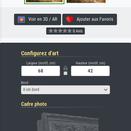
Voir en 3D / AR
Ajouter aux Favoris
0 Avis
Configurez d'art
Largeur (motif, cm)
Hauteur (motif, cm)
Bord
0 cm bord
Cadre photo