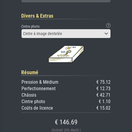
Divers & Extras
Cintre photo
Cintre à image dentelée
Résumé
Pression & Médium
€ 75.12
Perfectionnement
€ 12.73
Châssis
€ 42.71
Cintre photo
€ 1.10
Coûts de licence
€ 15.02
€ 146.69
(Enthält 20% MwSt.)