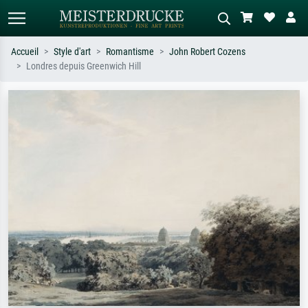
Accueil
Style d'art
Romantisme
John Robert Cozens
Londres depuis Greenwich Hill
Recherche standard
Recherche d'images IA
Recherchez par artiste, titre ou style –
Décrivez la scène – ex. prairie verte,
ex. Monet, Nuit étoilée,
abstrait avec beaucoup de rouge,
impressionnisme, vague de Hokusai,
tableau sombre, nu debout près d'un
nu.
arbre.