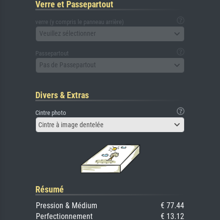
Verre et Passepartout
verre (y compris le panneau arrière)
Veuillez sélectionner
Passepartout
Pas de Passepartout
Divers & Extras
Cintre photo
Cintre à image dentelée
Résumé
Pression & Médium
€ 77.44
Perfectionnement
€ 13.12