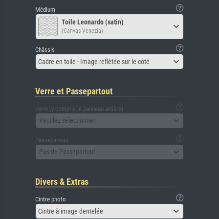
Médium
Toile Leonardo (satin)
(Canvas Venezia)
Châssis
Cadre en toile - Image reflétée sur le côté
Verre et Passepartout
verre (y compris le panneau arrière)
Veuillez sélectionner
Passepartout
Pas de Passepartout
Divers & Extras
Cintre photo
Cintre à image dentelée