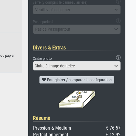
verre (y compris le panneau arrière)
Veuillez sélectionner
Passepartout
Pas de Passepartout
Divers & Extras
 ou papier
Cintre photo
Cintre à image dentelée
Enregistrer / comparer la configuration
Résumé
Pression & Médium
€ 76.57
Perfectionnement
€ 12.92