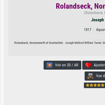
Rolandseck, Non
(Rolandseck,
Joseph 
1817 · Aquare
Rolandseck, Nonnenwerth et Drachenfels · Joseph Mallord William Turner. Dis
Voir en 3D / AR
Ajouter 
Vue de 