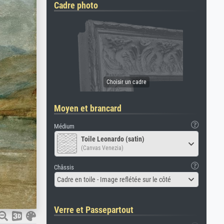
Cadre photo
Moyen et brancard
Médium
Toile Leonardo (satin)
(Canvas Venezia)
Châssis
Cadre en toile - Image reflétée sur le côté
Verre et Passepartout