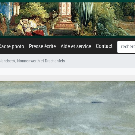
Contact
Cadre photo
Presse écrite
Aide et service
landseck, Nonnenwerth et Drachenfels