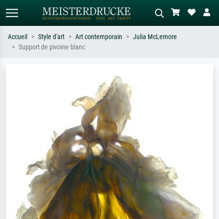
Accueil
Style d'art
Art contemporain
Julia McLemore
Support de pivoine blanc
Recherche standard
Recherche d'images IA
Recherchez par artiste, titre ou style –
Décrivez la scène – ex. prairie verte,
ex. Monet, Nuit étoilée,
abstrait avec beaucoup de rouge,
impressionnisme, vague de Hokusai,
tableau sombre, nu debout près d'un
nu.
arbre.