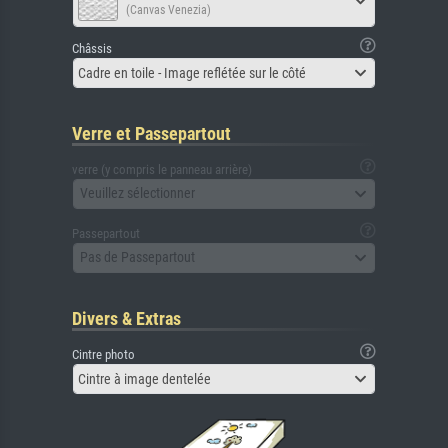
(Canvas Venezia)
Châssis
Cadre en toile - Image reflétée sur le côté
Verre et Passepartout
verre (y compris le panneau arrière)
Veuillez sélectionner
Passepartout
Pas de Passepartout
Divers & Extras
Cintre photo
Cintre à image dentelée