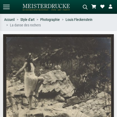
Accueil
Style d'art
Photographie
Louis Fleckenstein
La danse des rochers
Recherche standard
Recherche d'images IA
Recherchez par artiste, titre ou style –
Décrivez la scène – ex. prairie verte,
ex. Monet, Nuit étoilée,
abstrait avec beaucoup de rouge,
impressionnisme, vague de Hokusai,
tableau sombre, nu debout près d'un
nu.
arbre.