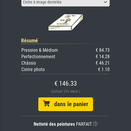
Cintre à image dentelée
Résumé
Pression & Médium
€ 84.73
Perfectionnement
€ 14.28
Châssis
€ 46.21
Cintre photo
€ 1.10
€ 146.33
(Enthält 20% MwSt.)
dans le panier
Netteté des peintures
PARFAIT