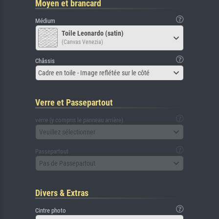
Moyen et brancard
Médium
Toile Leonardo (satin)
(Canvas Venezia)
Châssis
Cadre en toile - Image reflétée sur le côté
Verre et Passepartout
verre (y compris le panneau arrière)
Veuillez sélectionner
Passepartout
Pas de Passepartout
Divers & Extras
Cintre photo