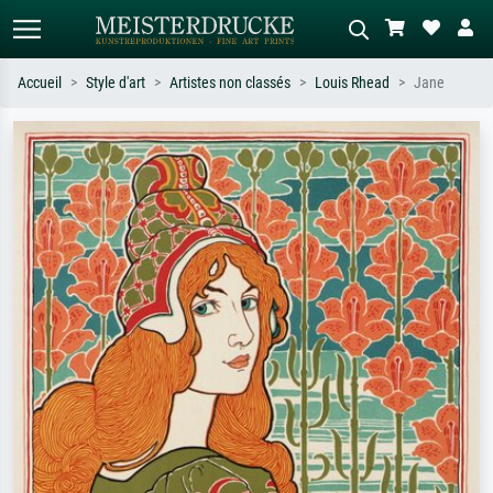
Accueil
Style d'art
Artistes non classés
Louis Rhead
Jane
Recherche standard
Recherche d'images IA
Recherchez par artiste, titre ou style –
Décrivez la scène – ex. prairie verte,
ex. Monet, Nuit étoilée,
abstrait avec beaucoup de rouge,
impressionnisme, vague de Hokusai,
tableau sombre, nu debout près d'un
nu.
arbre.