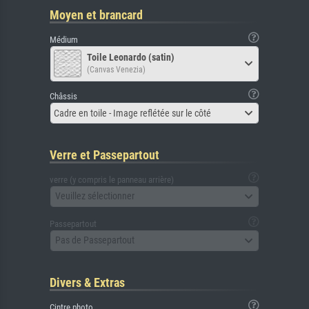
Moyen et brancard
Médium
Toile Leonardo (satin)
(Canvas Venezia)
Châssis
Cadre en toile - Image reflétée sur le côté
Verre et Passepartout
verre (y compris le panneau arrière)
Veuillez sélectionner
Passepartout
Pas de Passepartout
Divers & Extras
Cintre photo