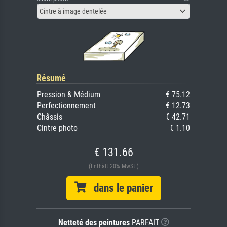
Cintre à image dentelée
Résumé
Pression & Médium
€ 75.12
Perfectionnement
€ 12.73
Châssis
€ 42.71
Cintre photo
€ 1.10
€ 131.66
(Enthält 20% MwSt.)
dans le panier
Netteté des peintures
PARFAIT