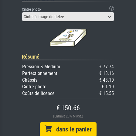
Cintre photo
Cintre à image dentelée
Résumé
Pression & Médium
€ 77.74
Perfectionnement
€ 13.16
Châssis
€ 43.10
Cintre photo
€ 1.10
Coûts de licence
€ 15.55
€ 150.66
(Enthält 20% MwSt.)
dans le panier