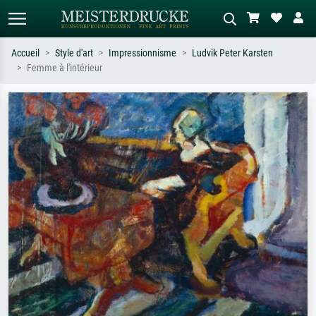
Accueil
Style d'art
Impressionnisme
Ludvik Peter Karsten
Femme à l'intérieur
Recherche standard
Recherche d'images IA
Recherchez par artiste, titre ou style –
Décrivez la scène – ex. prairie verte,
ex. Monet, Nuit étoilée,
abstrait avec beaucoup de rouge,
impressionnisme, vague de Hokusai,
tableau sombre, nu debout près d'un
nu.
arbre.