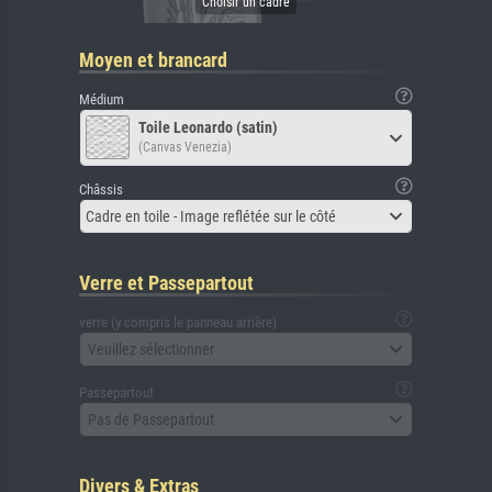
Moyen et brancard
Médium
Toile Leonardo (satin)
(Canvas Venezia)
Châssis
Cadre en toile - Image reflétée sur le côté
Verre et Passepartout
verre (y compris le panneau arrière)
Veuillez sélectionner
Passepartout
Pas de Passepartout
Divers & Extras