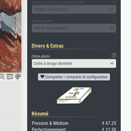
verre (y compris le panneau arrière)
Veuillez sélectionner
Passepartout
Pas de Passepartout
Divers & Extras
Cintre photo
Cintre à image dentelée
Enregistrer / comparer la configuration
Résumé
Pression & Médium
€ 67.25
Perfectionnement
€ 11.50