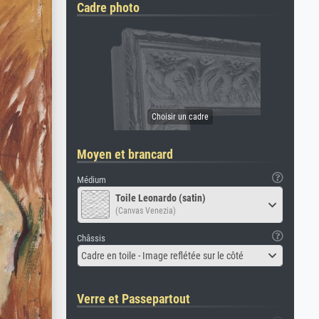
Cadre photo
Moyen et brancard
Médium
Toile Leonardo (satin)
(Canvas Venezia)
Châssis
Cadre en toile - Image reflétée sur le côté
Verre et Passepartout