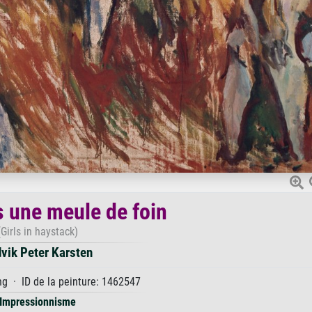
s une meule de foin
(Girls in haystack)
vik Peter Karsten
ng · ID de la peinture: 1462547
Impressionnisme