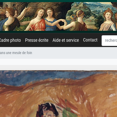
Contact
Cadre photo
Presse écrite
Aide et service
 dans une meule de foin