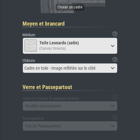
Moyen et brancard
Médium
Toile Leonardo (satin)
(Canvas Venezia)
Châssis
Cadre en toile - Image reflétée sur le côté
Verre et Passepartout
verre (y compris le panneau arrière)
Veuillez sélectionner
Passepartout
Pas de Passepartout