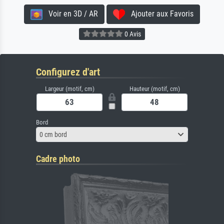
Voir en 3D / AR
Ajouter aux Favoris
0 Avis
Configurez d'art
Largeur (motif, cm)
Hauteur (motif, cm)
Bord
0 cm bord
Cadre photo