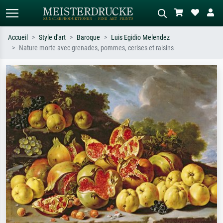
Accueil
Style d'art
Baroque
Luis Egidio Melendez
Nature morte avec grenades, pommes, cerises et raisins
Recherche standard
Recherche d'images IA
Recherchez par artiste, titre ou style –
Décrivez la scène – ex. prairie verte,
ex. Monet, Nuit étoilée,
abstrait avec beaucoup de rouge,
impressionnisme, vague de Hokusai,
tableau sombre, nu debout près d'un
nu.
arbre.