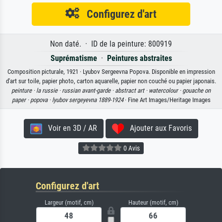
Configurez d'art
Non daté. · ID de la peinture: 800919
Suprématisme
·
Peintures abstraites
Composition picturale, 1921 · Lyubov Sergeevna Popova. Disponible en impression
d'art sur toile, papier photo, carton aquarelle, papier non couché ou papier japonais.
peinture ·
la russie ·
russian avant-garde ·
abstract art ·
watercolour ·
gouache on
paper ·
popova ·
lyubov sergeyevna 1889-1924
· Fine Art Images/Heritage Images
Voir en 3D / AR
Ajouter aux Favoris
0 Avis
Configurez d'art
Largeur (motif, cm)
Hauteur (motif, cm)