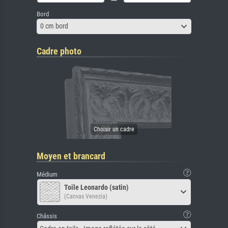
Bord
0 cm bord
Cadre photo
Moyen et brancard
Médium
Toile Leonardo (satin)
(Canvas Venezia)
Châssis