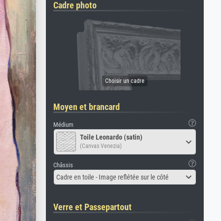
Cadre photo
Moyen et brancard
Médium
Toile Leonardo (satin)
(Canvas Venezia)
Châssis
Cadre en toile - Image reflétée sur le côté
Verre et Passepartout