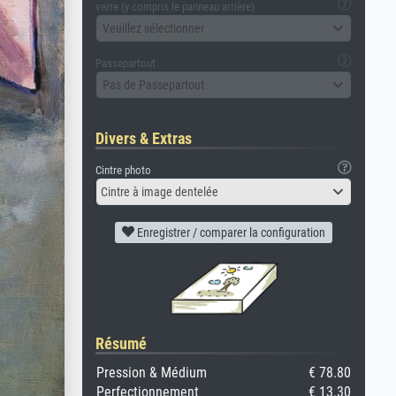
verre (y compris le panneau arrière)
Veuillez sélectionner
Passepartout
Pas de Passepartout
Divers & Extras
Cintre photo
Cintre à image dentelée
Enregistrer / comparer la configuration
Résumé
Pression & Médium
€ 78.80
Perfectionnement
€ 13.30