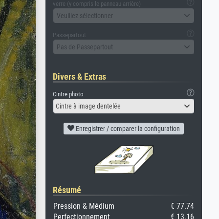
verre (y compris le panneau arrière)
Veuillez sélectionner
Passepartout
Pas de Passepartout
Divers & Extras
Cintre photo
Cintre à image dentelée
Enregistrer / comparer la configuration
Résumé
Pression & Médium
€ 77.74
Perfectionnement
€ 13.16