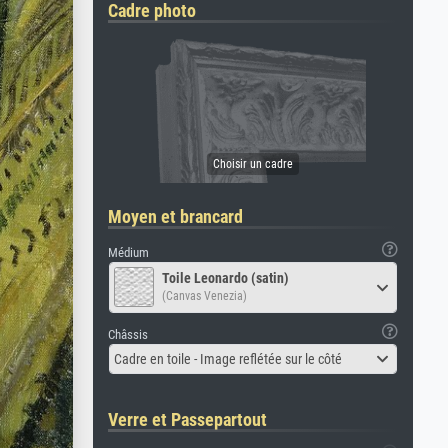
Cadre photo
Moyen et brancard
Médium
Toile Leonardo (satin)
(Canvas Venezia)
Châssis
Cadre en toile - Image reflétée sur le côté
Verre et Passepartout