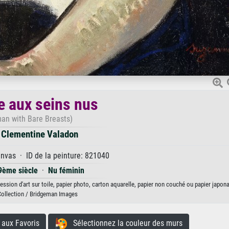
 aux seins nus
an with Bare Breasts)
 Clementine Valadon
anvas · ID de la peinture: 821040
9ème siècle
·
Nu féminin
sion d'art sur toile, papier photo, carton aquarelle, papier non couché ou papier japona
Collection / Bridgeman Images
aux Favoris
Sélectionnez la couleur des murs