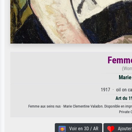
Femme
(Wom
Marie
1917 · oil on c
Art du 1
Femme aux seins nus · Marie Clementine Valadon. Disponible en impres
Private 
Voir en 3D / AR
Ajouter 