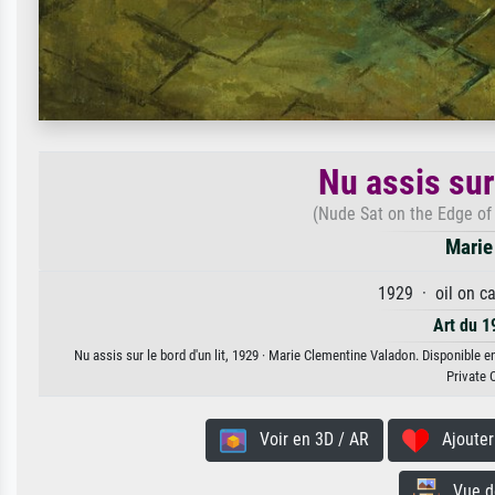
Nu assis sur 
(Nude Sat on the Edge of 
Marie
1929 · oil on c
Art du 1
Nu assis sur le bord d'un lit, 1929 · Marie Clementine Valadon. Disponible e
Private 
Voir en 3D / AR
Ajouter 
Vue de 