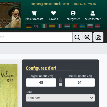
support@meisterdrucke.com · 0043 4257 29415
Panier d'achats
Favoris
enregistrer
se connecter
Configurez d'art
Largeur (motif, cm)
Hauteur (motif, cm)
Bord
0 cm bord