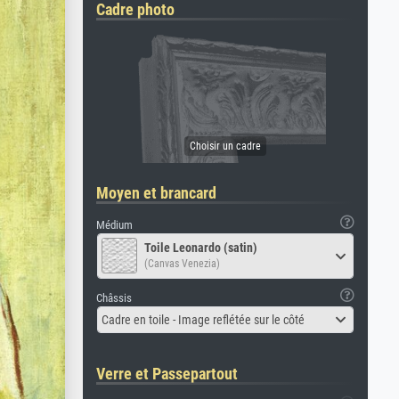
Cadre photo
Moyen et brancard
Médium
Toile Leonardo (satin)
(Canvas Venezia)
Châssis
Cadre en toile - Image reflétée sur le côté
Verre et Passepartout