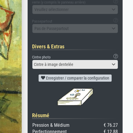
verre (y compris le panneau arrière)
Veuillez sélectionner
Passepartout
Pas de Passepartout
Divers & Extras
Cintre photo
Cintre à image dentelée
Enregistrer / comparer la configuration
Résumé
Pression & Médium
€ 76.27
Perfectionnement
€ 12.88