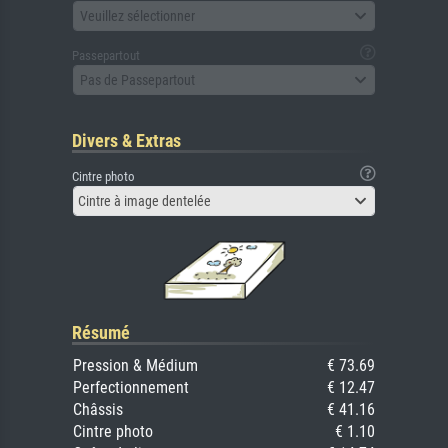
Veuillez sélectionner
Passepartout
Pas de Passepartout
Divers & Extras
Cintre photo
Cintre à image dentelée
Résumé
Pression & Médium
€ 73.69
Perfectionnement
€ 12.47
Châssis
€ 41.16
Cintre photo
€ 1.10