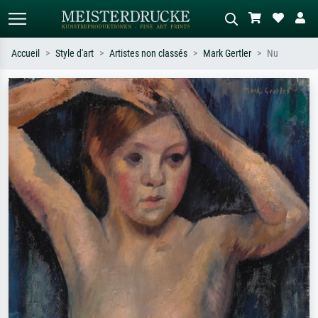
Accueil
Style d'art
Artistes non classés
Mark Gertler
Nu
Recherche standard
Recherche d'images IA
Recherchez par artiste, titre ou style –
Décrivez la scène – ex. prairie verte,
ex. Monet, Nuit étoilée,
abstrait avec beaucoup de rouge,
impressionnisme, vague de Hokusai,
tableau sombre, nu debout près d'un
nu.
arbre.