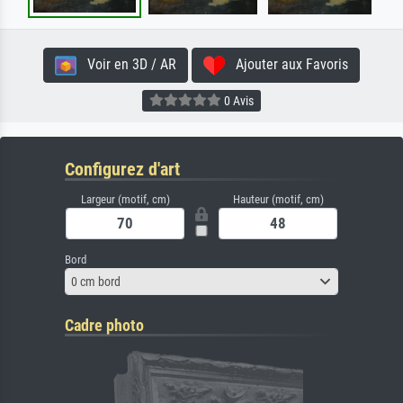
Voir en 3D / AR
Ajouter aux Favoris
0 Avis
Configurez d'art
Largeur (motif, cm)
Hauteur (motif, cm)
Bord
0 cm bord
Cadre photo