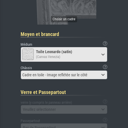
Moyen et brancard
Médium
Toile Leonardo (satin)
(Canvas Venezia)
Châssis
Cadre en toile - Image reflétée sur le côté
Verre et Passepartout
verre (y compris le panneau arrière)
Veuillez sélectionner
Passepartout
Pas de Passepartout