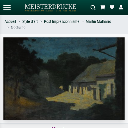
Accueil
Style d'art
Post Impressionnisme
Martín Malharro
Nocturno
Recherche standard
Recherche d'images IA
Recherchez par artiste, titre ou style –
Décrivez la scène – ex. prairie verte,
ex. Monet, Nuit étoilée,
abstrait avec beaucoup de rouge,
impressionnisme, vague de Hokusai,
tableau sombre, nu debout près d'un
nu.
arbre.