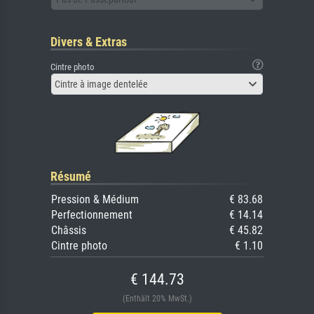
Divers & Extras
Cintre photo
Cintre à image dentelée
Résumé
Pression & Médium
€ 83.68
Perfectionnement
€ 14.14
Châssis
€ 45.82
Cintre photo
€ 1.10
€ 144.73
(Enthält 20% MwSt.)