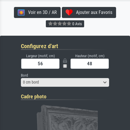
Voir en 3D / AR
Ajouter aux Favoris
0 Avis
Configurez d'art
Largeur (motif, cm)
Hauteur (motif, cm)
Bord
0 cm bord
Cadre photo