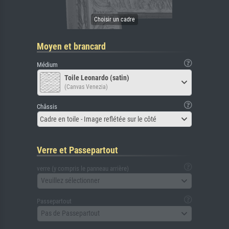
Moyen et brancard
Médium
Toile Leonardo (satin)
(Canvas Venezia)
Châssis
Cadre en toile - Image reflétée sur le côté
Verre et Passepartout
verre (y compris le panneau arrière)
Veuillez sélectionner
Passepartout
Pas de Passepartout