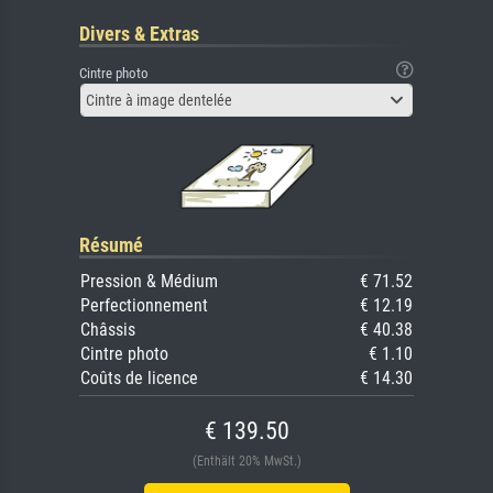
Divers & Extras
Cintre photo
Cintre à image dentelée
Résumé
Pression & Médium
€ 71.52
Perfectionnement
€ 12.19
Châssis
€ 40.38
Cintre photo
€ 1.10
Coûts de licence
€ 14.30
€ 139.50
(Enthält 20% MwSt.)