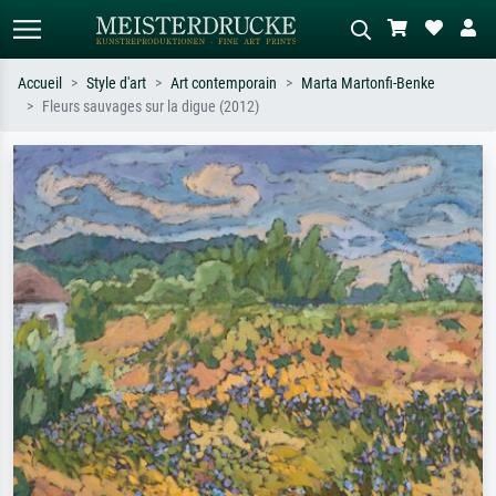
Accueil
Style d'art
Art contemporain
Marta Martonfi-Benke
Fleurs sauvages sur la digue (2012)
Recherche standard
Recherche d'images IA
Recherchez par artiste, titre ou style –
Décrivez la scène – ex. prairie verte,
ex. Monet, Nuit étoilée,
abstrait avec beaucoup de rouge,
impressionnisme, vague de Hokusai,
tableau sombre, nu debout près d'un
nu.
arbre.